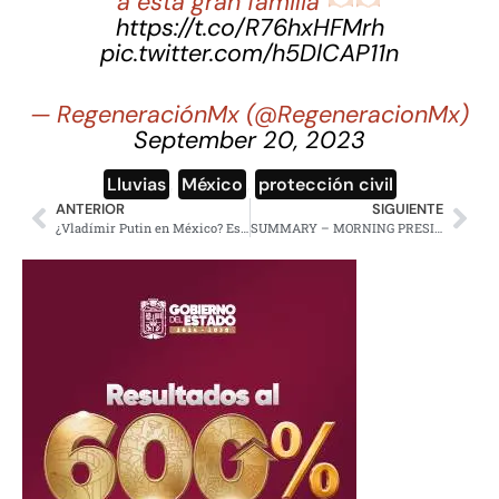
a esta gran familia
https://t.co/R76hxHFMrh
pic.twitter.com/h5DlCAP11n
— RegeneraciónMx (@RegeneracionMx)
September 20, 2023
Lluvias
,
México
,
protección civil
ANTERIOR
SIGUIENTE
¿Vladímir Putin en México? Esto es lo que se sabe de la invitación hecha por Sheinbaum
SUMMARY – MORNING PRESIDENTIAL PRESS CONFERENCE – WEDNESDAY, AUGUST 7, 2024