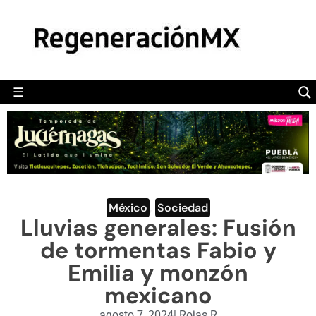
MÉXICO
POLÍTICA
MUNDO
☰
RegeneraciónMX
Sitio de noticias libre e independiente
CAMALEÓN
OPINIÓN
DEPORTES
ENGLISH SECTION
México
,
Sociedad
Lluvias generales: Fusión
VIDEOS
de tormentas Fabio y
Emilia y monzón
mexicano
agosto 7, 2024
|
Rojas R