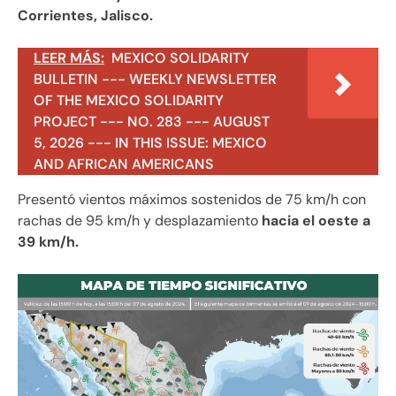
Corrientes, Jalisco.
LEER MÁS:
MEXICO SOLIDARITY
BULLETIN --- WEEKLY NEWSLETTER
OF THE MEXICO SOLIDARITY
PROJECT --- NO. 283 --- AUGUST
5, 2026 --- IN THIS ISSUE: MEXICO
AND AFRICAN AMERICANS
Presentó vientos máximos sostenidos de 75 km/h con
rachas de 95 km/h y desplazamiento
hacia el oeste a
39 km/h.