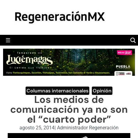
MÉXICO
POLÍTICA
MUNDO
☰
RegeneraciónMX
Sitio de noticias libre e independiente
CAMALEÓN
OPINIÓN
DEPORTES
ENGLISH SECTION
Columnas internacionales
,
Opinión
Los medios de
VIDEOS
comunicación ya no son
el “cuarto poder”
agosto 25, 2014
|
Administrador Regeneración