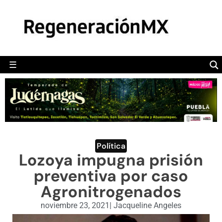
MÉXICO
POLÍTICA
MUNDO
☰
RegeneraciónMX
Sitio de noticias libre e independiente
CAMALEÓN
OPINIÓN
DEPORTES
ENGLISH SECTION
Política
Lozoya impugna prisión
VIDEOS
preventiva por caso
Agronitrogenados
noviembre 23, 2021
|
Jacqueline Angeles