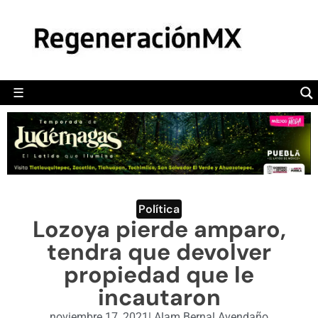
MÉXICO
POLÍTICA
MUNDO
☰
RegeneraciónMX
Sitio de noticias libre e independiente
CAMALEÓN
OPINIÓN
DEPORTES
ENGLISH SECTION
Política
Lozoya pierde amparo,
VIDEOS
tendra que devolver
propiedad que le
incautaron
noviembre 17, 2021
|
Alam Bernal Avendaño