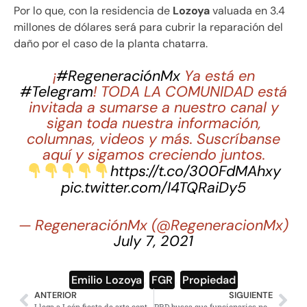
Por lo que, con la residencia de
Lozoya
valuada en 3.4
millones de dólares será para cubrir la reparación del
daño por el caso de la planta chatarra.
¡
#RegeneraciónMx
Ya está en
#Telegram
! TODA LA COMUNIDAD está
invitada a sumarse a nuestro canal y
sigan toda nuestra información,
columnas, videos y más. Suscríbanse
aquí y sigamos creciendo juntos.
https://t.co/300FdMAhxy
pic.twitter.com/I4TQRaiDy5
— RegeneraciónMx (@RegeneracionMx)
July 7, 2021
Emilio Lozoya
,
FGR
,
Propiedad
ANTERIOR
SIGUIENTE
Llega a León fiesta de arte contemporáneo
PRD busca que funcionarios no griten ‘Viva AMLO’ en Grito de Independencia