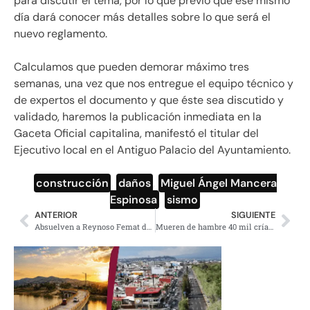
para discutir el tema, por lo que previó que ese mismo
día dará conocer más detalles sobre lo que será el
nuevo reglamento.
Calculamos que pueden demorar máximo tres
semanas, una vez que nos entregue el equipo técnico y
de expertos el documento y que éste sea discutido y
validado, haremos la publicación inmediata en la
Gaceta Oficial capitalina, manifestó el titular del
Ejecutivo local en el Antiguo Palacio del Ayuntamiento.
construcción
,
daños
,
Miguel Ángel Mancera
Espinosa
,
sismo
ANTERIOR
SIGUIENTE
Absuelven a Reynoso Femat del delito de peculado
Mueren de hambre 40 mil crías de pingüino en la Antártida (VIDEO)