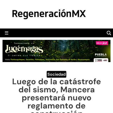
MÉXICO
POLÍTICA
MUNDO
☰
RegeneraciónMX
Sitio de noticias libre e independiente
CAMALEÓN
OPINIÓN
DEPORTES
ENGLISH SECTION
Sociedad
Luego de la catástrofe
VIDEOS
del sismo, Mancera
presentará nuevo
reglamento de