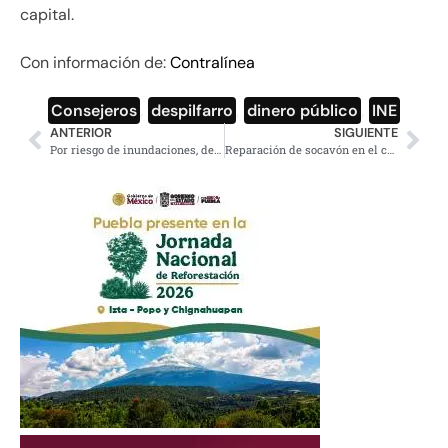
capital.
Con información de:
Contralínea
Consejeros
,
despilfarro
,
dinero público
,
INE
ANTERIOR
SIGUIENTE
Por riesgo de inundaciones, desalojan a 18 familias en Guerrero
Reparación de socavón en el centro no tardará un mes, serán dos o más