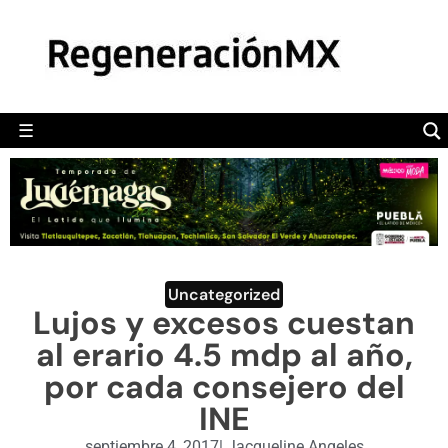
MÉXICO
POLÍTICA
MUNDO
☰
RegeneraciónMX
Sitio de noticias libre e independiente
CAMALEÓN
OPINIÓN
DEPORTES
ENGLISH SECTION
Uncategorized
Lujos y excesos cuestan
VIDEOS
al erario 4.5 mdp al año,
por cada consejero del
INE
septiembre 4, 2017
|
Jacqueline Angeles