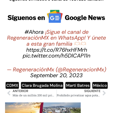
#Ahora
¡Sigue el canal de
RegeneraciónMX en WhatsApp! Y únete
a esta gran familia
https://t.co/R76hxHFMrh
pic.twitter.com/h5DlCAP11n
— RegeneraciónMx (@RegeneracionMx)
September 20, 2023
CDMX
,
Clara Brugada Molina
,
Martí Batres
,
México
ANTERIOR
SIGUIENTE
Más de un millón 200 mil primeros apoyos a mujeres de 60 a 64 años
Prohibido privatizar agua potable, en Ciudad de México ya es Ley