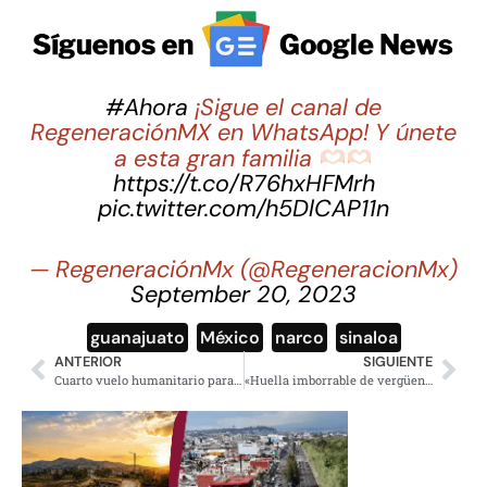
#Ahora
¡Sigue el canal de
RegeneraciónMX en WhatsApp! Y únete
a esta gran familia
https://t.co/R76hxHFMrh
pic.twitter.com/h5DlCAP11n
— RegeneraciónMx (@RegeneracionMx)
September 20, 2023
guanajuato
,
México
,
narco
,
sinaloa
ANTERIOR
SIGUIENTE
Cuarto vuelo humanitario para rescatar connacionales de El Líbano
«Huella imborrable de vergüenza», Biden se disculpa con nativos de EE.UU