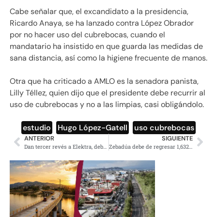
Cabe señalar que, el excandidato a la presidencia,
Ricardo Anaya, se ha lanzado contra López Obrador
por no hacer uso del cubrebocas, cuando el
mandatario ha insistido en que guarda las medidas de
sana distancia, así como la higiene frecuente de manos.
Otra que ha criticado a AMLO es la senadora panista,
Lilly Téllez, quien dijo que el presidente debe recurrir al
uso de cubrebocas y no a las limpias, casi obligándolo.
estudio
,
Hugo López-Gatell
,
uso cubrebocas
ANTERIOR
SIGUIENTE
Dan tercer revés a Elektra, deberá pagar mil 431 mdp al SAT
Zebadúa debe de regresar 1,632 mdp por desvíos de la Estafa Maestra