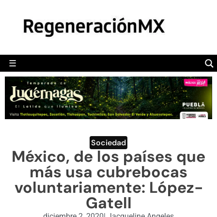
MÉXICO
POLÍTICA
MUNDO
☰
RegeneraciónMX
Sitio de noticias libre e independiente
CAMALEÓN
OPINIÓN
DEPORTES
ENGLISH SECTION
Sociedad
México, de los países que
VIDEOS
más usa cubrebocas
voluntariamente: López-
Gatell
diciembre 2, 2020
|
Jacqueline Angeles