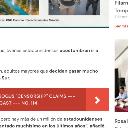
Filar
Temp
7 de ma
Leer más
Los jóvenes estadounidenses
acostumbran ir a
en, adultos mayores que
deciden pasar mucho
 Sur.
BOGUS "CENSORSHIP" CLAIMS ---
AST --- NO. 114
 pero hay más de un millón de
estadounidenses
Rosa 
mentado muchísimo en los últimos años”, añadió.