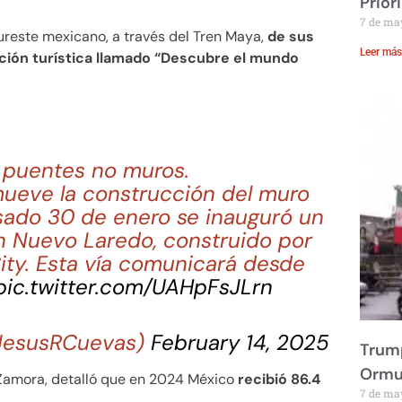
Prior
7 de ma
ureste mexicano, a través del Tren Maya,
de sus
Leer más
ción turística llamado “Descubre el mundo
puentes no muros.
ueve la construcción del muro
asado 30 de enero se inauguró un
n Nuevo Laredo, construido por
ity. Esta vía comunicará desde
pic.twitter.com/UAHpFsJLrn
@JesusRCuevas)
February 14, 2025
Trump
Ormu
 Zamora, detalló que en 2024 México
recibió 86.4
7 de ma