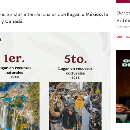
Derec
los turistas internacionales que
llegan a México, la
Públi
 y Canadá.
7 de ma
Leer más