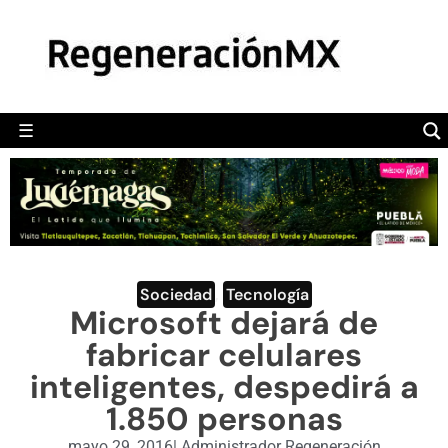
MÉXICO
POLÍTICA
MUNDO
☰
RegeneraciónMX
Sitio de noticias libre e independiente
CAMALEÓN
OPINIÓN
DEPORTES
ENGLISH SECTION
Sociedad
,
Tecnología
Microsoft dejará de
VIDEOS
fabricar celulares
inteligentes, despedirá a
1.850 personas
mayo 29, 2016
|
Administrador Regeneración