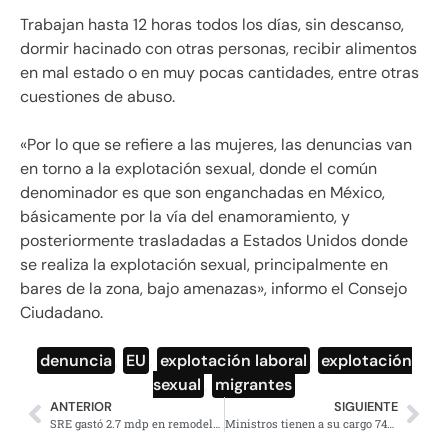
Trabajan hasta 12 horas todos los días, sin descanso,
dormir hacinado con otras personas, recibir alimentos
en mal estado o en muy pocas cantidades, entre otras
cuestiones de abuso.
«Por lo que se refiere a las mujeres, las denuncias van
en torno a la explotación sexual, donde el común
denominador es que son enganchadas en México,
básicamente por la vía del enamoramiento, y
posteriormente trasladadas a Estados Unidos donde
se realiza la explotación sexual, principalmente en
bares de la zona, bajo amenazas», informo el Consejo
Ciudadano.
denuncia
,
EU
,
explotación laboral
,
explotación
sexual
,
migrantes
ANTERIOR
SIGUIENTE
SRE gastó 2.7 mdp en remodelación de oficina de Claudia Ruiz Massieu
Ministros tienen a su cargo 742 colaboradores que cuestan 44 mdp mensuales