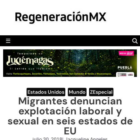
MÉXICO
POLÍTICA
MUNDO
☰
RegeneraciónMX
Sitio de noticias libre e independiente
CAMALEÓN
OPINIÓN
DEPORTES
ENGLISH SECTION
Estados Unidos
,
Mundo
,
ZEspecial
Migrantes denuncian
VIDEOS
explotación laboral y
sexual en seis estados de
EU
julio 30, 2018
|
Jacqueline Angeles