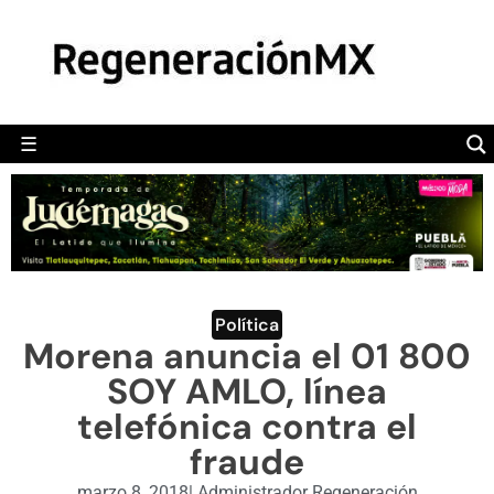
MÉXICO
POLÍTICA
MUNDO
☰
RegeneraciónMX
Sitio de noticias libre e independiente
CAMALEÓN
OPINIÓN
DEPORTES
ENGLISH SECTION
Política
Morena anuncia el 01 800
VIDEOS
SOY AMLO, línea
telefónica contra el
fraude
marzo 8, 2018
|
Administrador Regeneración