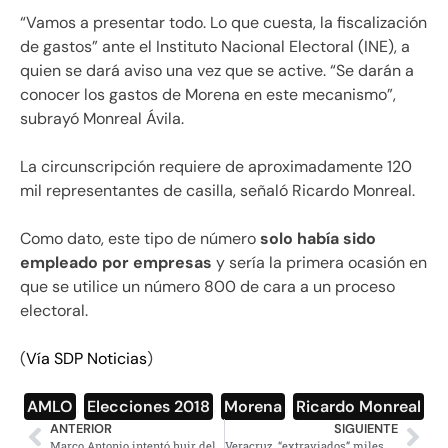
“Vamos a presentar todo. Lo que cuesta, la fiscalización
de gastos” ante el Instituto Nacional Electoral (INE), a
quien se dará aviso una vez que se active. “Se darán a
conocer los gastos de Morena en este mecanismo”,
subrayó Monreal Ávila.
La circunscripción requiere de aproximadamente 120
mil representantes de casilla, señaló Ricardo Monreal.
Como dato, este tipo de número
solo había sido
empleado por empresas
y sería la primera ocasión en
que se utilice un número 800 de cara a un proceso
electoral.
(
Vía SDP Noticias
)
AMLO
,
Elecciones 2018
,
Morena
,
Ricardo Monreal
ANTERIOR
SIGUIENTE
Marco Antonio intentó huir del hospital donde lo atienden, reveló que policías le dieron golpiza
Veracruz, “extraviados” miles de expedientes de desaparecidos