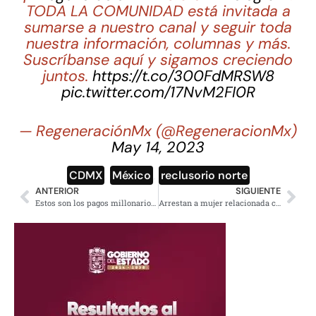
TODA LA COMUNIDAD está invitada a
sumarse a nuestro canal y seguir toda
nuestra información, columnas y más.
Suscríbanse aquí y sigamos creciendo
juntos.
https://t.co/300FdMRSW8
pic.twitter.com/17NvM2FI0R
— RegeneraciónMx (@RegeneracionMx)
May 14, 2023
CDMX
,
México
,
reclusorio norte
ANTERIOR
SIGUIENTE
Estos son los pagos millonarios de Xóchitl Gálvez, revela AMLO en un tuit
Arrestan a mujer relacionada con la muerte del nieto de Robert De Niro