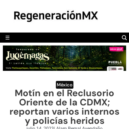
MÉXICO
POLÍTICA
MUNDO
☰
RegeneraciónMX
Sitio de noticias libre e independiente
CAMALEÓN
OPINIÓN
DEPORTES
ENGLISH SECTION
México
Motín en el Reclusorio
VIDEOS
Oriente de la CDMX;
reportan varios internos
y policías heridos
julio 14, 2023
|
Alam Bernal Avendaño