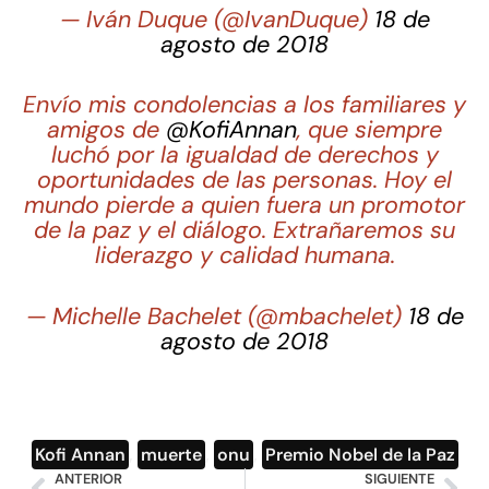
— Iván Duque (@IvanDuque)
18 de
agosto de 2018
Envío mis condolencias a los familiares y
amigos de
@KofiAnnan
, que siempre
luchó por la igualdad de derechos y
oportunidades de las personas. Hoy el
mundo pierde a quien fuera un promotor
de la paz y el diálogo. Extrañaremos su
liderazgo y calidad humana.
— Michelle Bachelet (@mbachelet)
18 de
agosto de 2018
Kofi Annan
,
muerte
,
onu
,
Premio Nobel de la Paz
ANTERIOR
SIGUIENTE