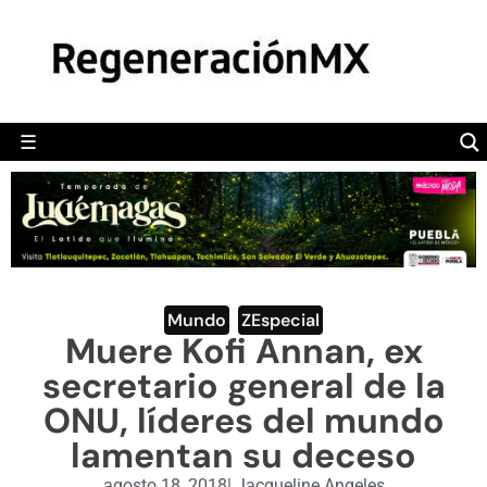
MÉXICO
POLÍTICA
MUNDO
☰
RegeneraciónMX
Sitio de noticias libre e independiente
CAMALEÓN
OPINIÓN
DEPORTES
ENGLISH SECTION
Mundo
,
ZEspecial
Muere Kofi Annan, ex
VIDEOS
secretario general de la
ONU, líderes del mundo
lamentan su deceso
agosto 18, 2018
|
Jacqueline Angeles