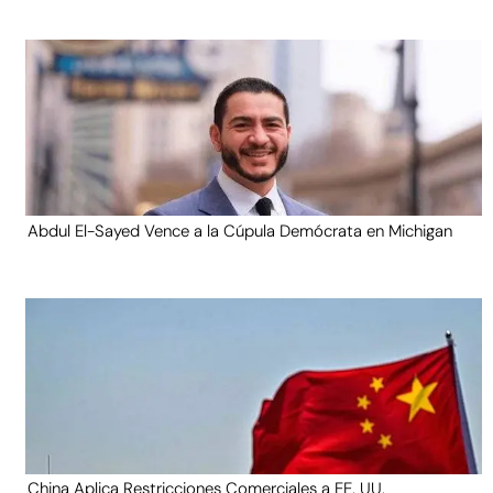
Abdul El-Sayed Vence a la Cúpula Demócrata en Michigan
China Aplica Restricciones Comerciales a EE. UU.