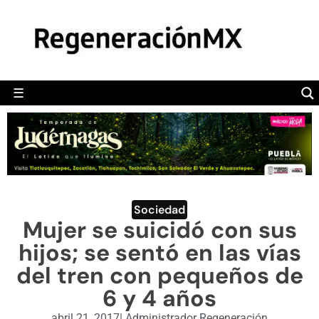
MÉXICO
POLÍTICA
MUNDO
☰
RegeneraciónMX
Sitio de noticias libre e independiente
CAMALEÓN
OPINIÓN
DEPORTES
ENGLISH SECTION
Sociedad
Mujer se suicidó con sus
VIDEOS
hijos; se sentó en las vías
del tren con pequeños de
6 y 4 años
abril 21, 2017
|
Administrador Regeneración