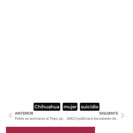
Chihuahua
,
mujer
,
suicidio
ANTERIOR
SIGUIENTE
Piden no acercarse al Popo, por exhalaciones y explosiones
AMLO publicará documento del gobierno de Calderón que exonera a Humberto Moreira