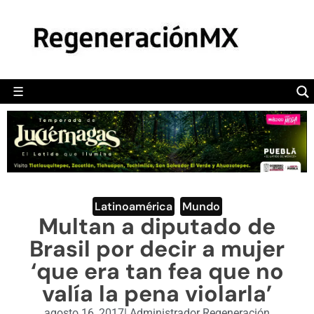
MÉXICO
POLÍTICA
MUNDO
☰
RegeneraciónMX
Sitio de noticias libre e independiente
CAMALEÓN
OPINIÓN
DEPORTES
ENGLISH SECTION
Latinoamérica
,
Mundo
Multan a diputado de
VIDEOS
Brasil por decir a mujer
‘que era tan fea que no
valía la pena violarla’
agosto 16, 2017
|
Administrador Regeneración