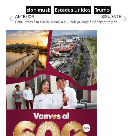
elon musk
,
Estados Unidos
,
Trump
ANTERIOR
SIGUIENTE
Gaza: Ataque aéreo de Israel a cafetería frente al mar, 20 muertos
Profepa impide desmonte por menonitas en 2 mil 600 hectáreas