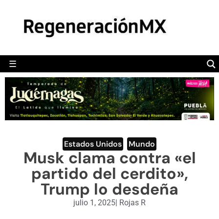
MÉXICO
POLÍTICA
MUNDO
☰
RegeneraciónMX
Sitio de noticias libre e independiente
CAMALEÓN
OPINIÓN
DEPORTES
ENGLISH SECTION
Estados Unidos
,
Mundo
Musk clama contra «el
VIDEOS
partido del cerdito»,
Trump lo desdeña
julio 1, 2025
|
Rojas R