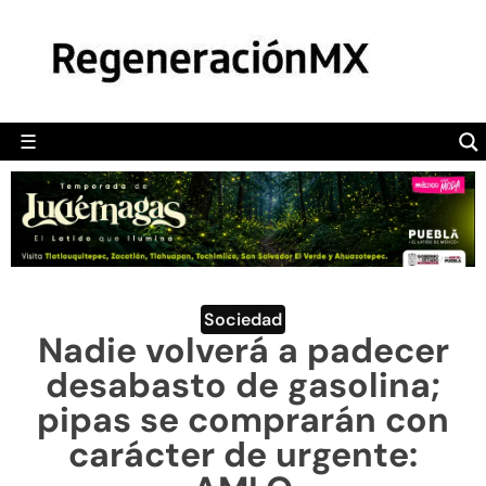
MÉXICO
POLÍTICA
MUNDO
☰
RegeneraciónMX
Sitio de noticias libre e independiente
CAMALEÓN
OPINIÓN
DEPORTES
ENGLISH SECTION
Sociedad
Nadie volverá a padecer
VIDEOS
desabasto de gasolina;
pipas se comprarán con
carácter de urgente: