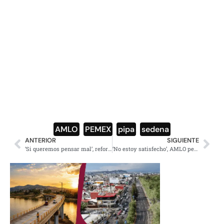
AMLO
,
PEMEX
,
pipa
,
sedena
ANTERIOR
SIGUIENTE
‘Si queremos pensar mal’, reforma energética pudo ser para ‘acabar con la industria petrolera’: AMLO
‘No estoy satisfecho’, AMLO pedirá cambios sobre la Guardia Nacional