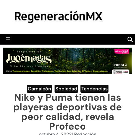
MÉXICO
POLÍTICA
MUNDO
☰
RegeneraciónMX
Sitio de noticias libre e independiente
CAMALEÓN
OPINIÓN
DEPORTES
ENGLISH SECTION
Camaleón
,
Sociedad
,
Tendencias
Nike y Puma tienen las
VIDEOS
playeras deportivas de
peor calidad, revela
Profeco
octubre 4, 2022
|
Redacción