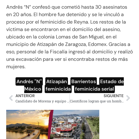
Andrés “N” confesó que cometió hasta 30 asesinatos
en 20 años. El hombre fue detenido y se le vinculó a
proceso por el feminicidio de Reyna. Los restos de la
víctima se encontraron en el domicilio del asesino,
ubicado en la colonia Lomas de San Miguel, en el
municipio de Atizapán de Zaragoza, Edomex. Gracias a
eso, personal de la Fiscalía ingresó al domicilio y realizó
una excavación para ver si encontraba restos de más
mujeres.
Andrés "N"
,
Atizapán
,
Barrientos
,
Estado de
México
,
feminicida
,
feminicida serial
ANTERIOR
SIGUIENTE
Candidato de Morena y equipo sufren ataque armado; hay un herido
Científicos logran que un hombre con ceguera vea por primera vez