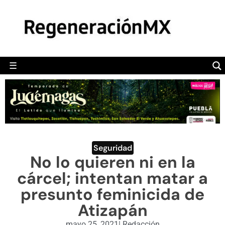
MÉXICO
POLÍTICA
MUNDO
☰
RegeneraciónMX
Sitio de noticias libre e independiente
CAMALEÓN
OPINIÓN
DEPORTES
ENGLISH SECTION
Seguridad
No lo quieren ni en la
VIDEOS
cárcel; intentan matar a
presunto feminicida de
Atizapán
mayo 25, 2021
|
Redacción