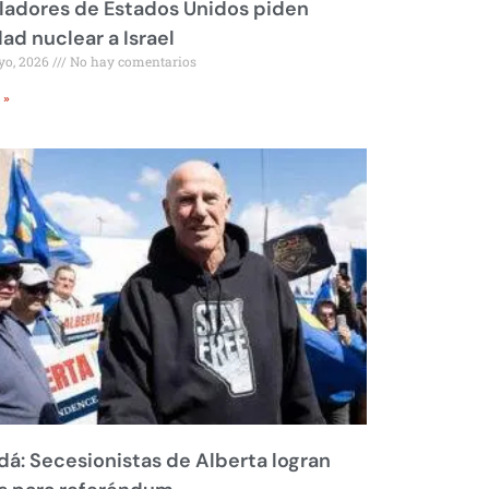
ladores de Estados Unidos piden
dad nuclear a Israel
yo, 2026
No hay comentarios
 »
á: Secesionistas de Alberta logran