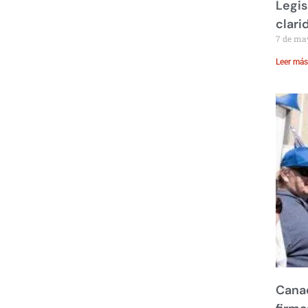
Legis
clari
7 de ma
Leer más
Canad