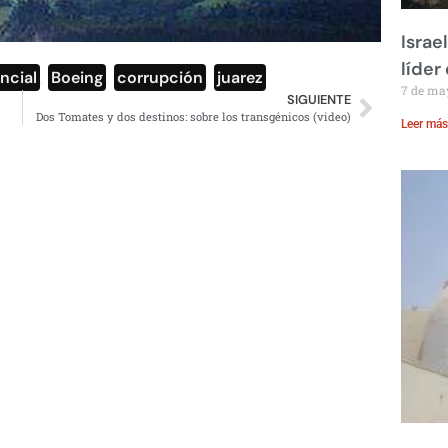
Israe
líder
ncial
,
Boeing
,
corrupción
,
juarez
7 de ma
SIGUIENTE
Dos Tomates y dos destinos: sobre los transgénicos (video)
Leer más