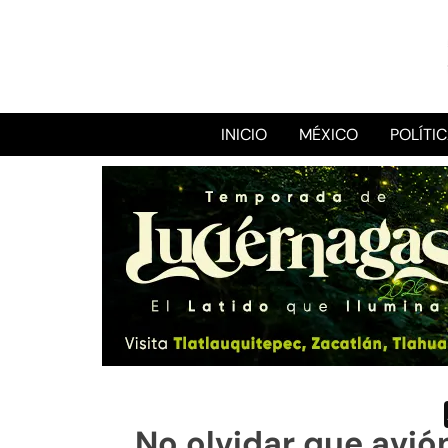
INICIO
MÉXICO
POLÍTI
No olvidar que avió