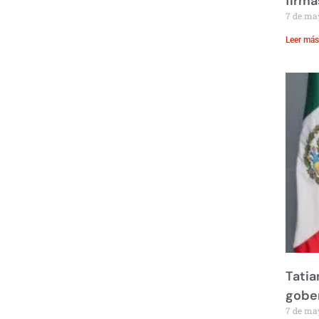
firma
7 de ma
Leer más
Tatia
gobe
7 de ma