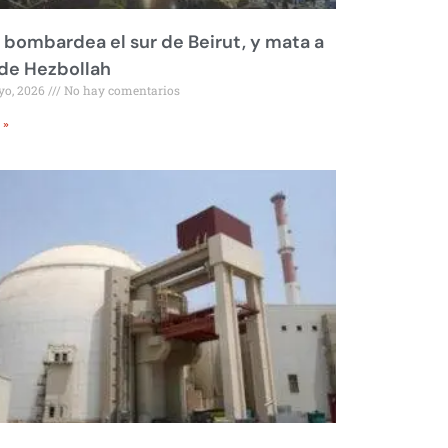
l bombardea el sur de Beirut, y mata a
 de Hezbollah
yo, 2026
No hay comentarios
 »