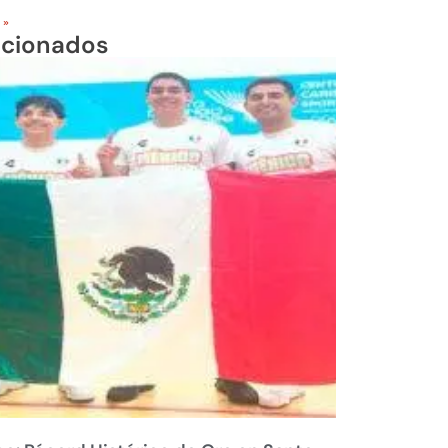
 »
acionados