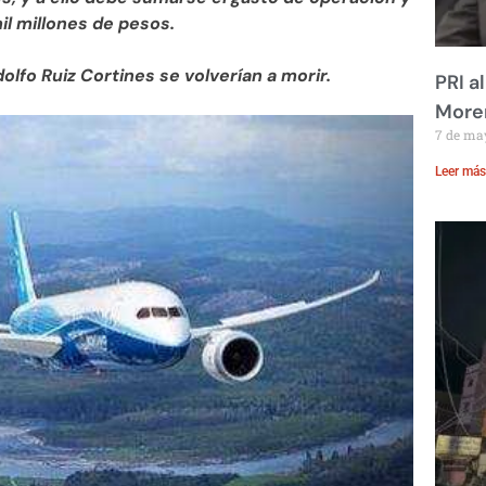
il millones de pesos.
olfo Ruiz Cortines se volverían a morir.
PRI a
Moren
7 de ma
Leer más