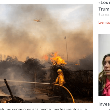
«Los
Trump
8 de ma
Leer más
Inves
turas superiores a la media, fuertes vientos y l
a