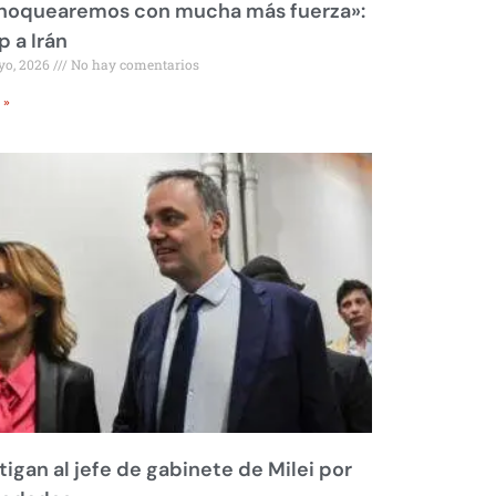
 noquearemos con mucha más fuerza»:
 a Irán
yo, 2026
No hay comentarios
 »
tigan al jefe de gabinete de Milei por