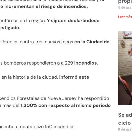
prop
lo incrementan el riesgo de incendios.
8 de ma
Leer más
ectáreas en la región.
Y siguen declarándose
estigado.
iércoles contra tres nuevos focos
en la Ciudad de
 los bomberos respondieron a a 229
incendios.
en la historia de la ciudad,
informó este
Incendios Forestales de Nueva Jersey ha respondido
e más del
1.300% con respecto al mismo periodo
Se ad
ciclo
nnecticut contabilizó 150 incendios.
8 de ma