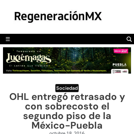
MÉXICO
POLÍTICA
MUNDO
☰
RegeneraciónMX
Sitio de noticias libre e independiente
CAMALEÓN
OPINIÓN
DEPORTES
ENGLISH SECTION
Sociedad
OHL entregó retrasado y
VIDEOS
con sobrecosto el
segundo piso de la
México-Puebla
octubre 18, 2016