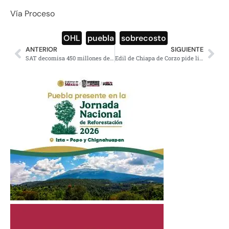
Vía Proceso
OHL
,
puebla
,
sobrecosto
ANTERIOR
SIGUIENTE
SAT decomisa 450 millones de dólares en la Aduana de Toluca
Edil de Chiapa de Corzo pide licencia; su hermano, involucrado en tráfico de migrantes