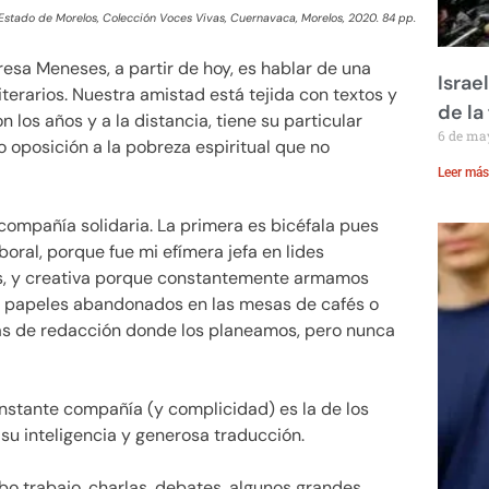
 Estado de Morelos, Colección Voces Vivas, Cuernavaca, Morelos, 2020. 84 pp.
resa Meneses, a partir de hoy, es hablar de una
Israe
terarios. Nuestra amistad está tejida con textos y
de la 
n los años y a la distancia, tiene su particular
6 de ma
 oposición a la pobreza espiritual que no
Leer más
 compañía solidaria. La primera es bicéfala pues
aboral, porque fue mi efímera jefa en lides
es, y creativa porque constantemente armamos
 o papeles abandonados en las mesas de cafés o
sas de redacción donde los planeamos, pero nunca
onstante compañía (y complicidad) es la de los
 su inteligencia y generosa traducción.
bo trabajo, charlas, debates, algunos grandes