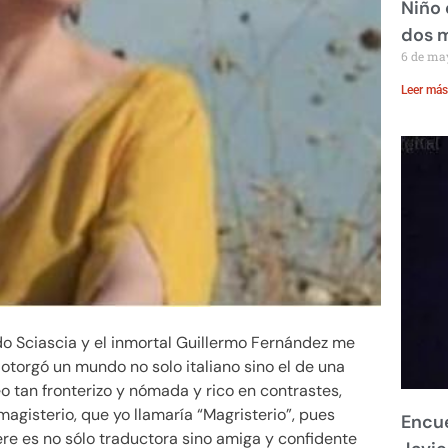
Niño 
dos 
6 de ma
Leer más
o Sciascia y el inmortal Guillermo Fernández me
otorgó un mundo no solo italiano sino el de una
eo tan fronterizo y nómada y rico en contrastes,
magisterio, que yo llamaría “Magristerio”, pues
Encue
re es no sólo traductora sino amiga y confidente