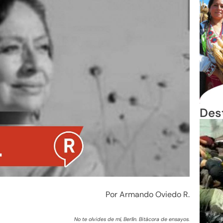
Des
Por Armando Oviedo R.
No te olvides de mí, Berlín. Bitácora de ensayos.