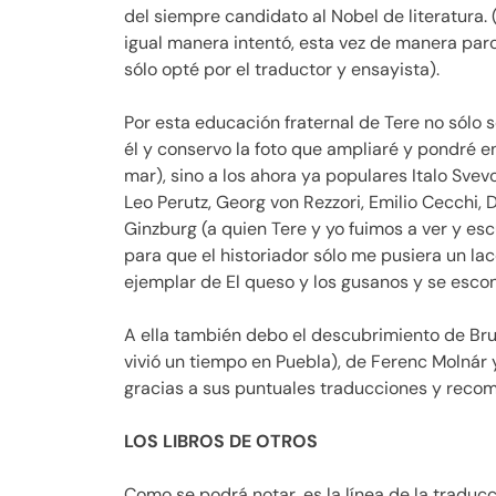
del siempre candidato al Nobel de literatura. 
igual manera intentó, esta vez de manera parci
sólo opté por el traductor y ensayista).
Por esta educación fraternal de Tere no sólo 
él y conservo la foto que ampliaré y pondré e
mar), sino a los ahora ya populares Italo Svev
Leo Perutz, Georg von Rezzori, Emilio Cecchi, 
Ginzburg (a quien Tere y yo fuimos a ver y es
para que el historiador sólo me pusiera un la
ejemplar de El queso y los gusanos y se escon
A ella también debo el descubrimiento de Bru
vivió un tiempo en Puebla), de Ferenc Molnár y
gracias a sus puntuales traducciones y recom
LOS LIBROS DE OTROS
Como se podrá notar, es la línea de la traduc