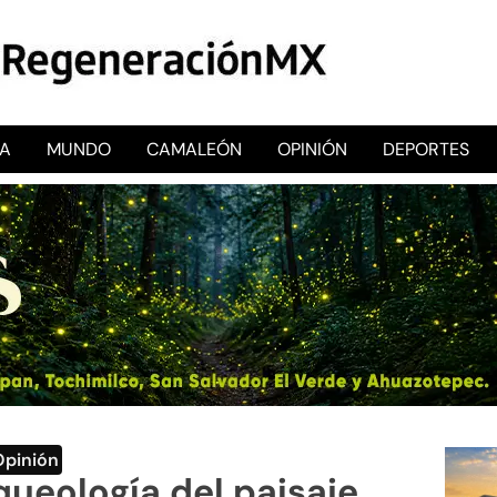
CA
MUNDO
CAMALEÓN
OPINIÓN
DEPORTES
RegeneraciónMX
Sitio de noticias libre e independiente
Opinión
ueología del paisaje