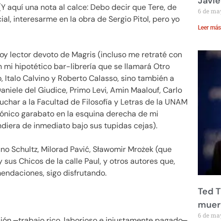
Javie
(Y aquí una nota al calce: Debo decir que Tere, de
6 de ma
al, interesarme en la obra de Sergio Pitol, pero yo
Leer más
soy lector devoto de Magris (incluso me retraté con
n mi hipotético bar-librería que se llamará Otro
o, Italo Calvino y Roberto Calasso, sino también a
Daniele del Giudice, Primo Levi, Amin Maalouf, Carlo
cuchar a la Facultad de Filosofía y Letras de la UNAM
cónico garabato en la esquina derecha de mi
diera de inmediato bajo sus tupidas cejas).
no Schultz, Milorad Pavić, Sławomir Mrożek (que
 sus Chicos de la calle Paul, y otros autores que,
endaciones, sigo disfrutando.
Ted T
muere
6 de ma
ción ⎼trabajo rico, laborioso e injustamente pagado⎼