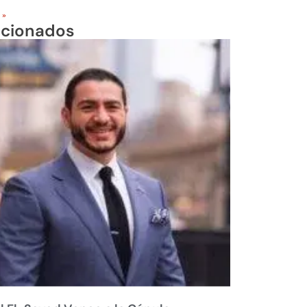
 »
acionados