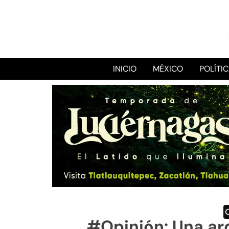
INICIO
MÉXICO
POLÍTI
#Opinión: Una arq