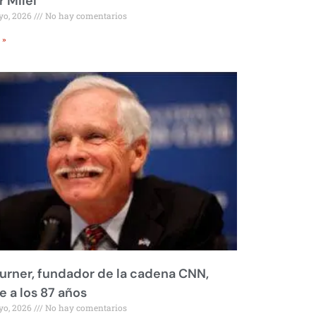
r Milei
yo, 2026
No hay comentarios
 »
urner, fundador de la cadena CNN,
 a los 87 años
yo, 2026
No hay comentarios