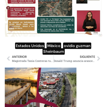
Estados Unidos
,
México
,
ovidio guzman
,
Sheinbaum
ANTERIOR
SIGUIENTE
Magistrada Tania Contreras tunde a de Mauleon y a la derecha
Donald Trump anuncia aranceles del 30% a productos mexicanos desde agosto