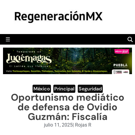
MÉXICO
POLÍTICA
MUNDO
☰
RegeneraciónMX
Sitio de noticias libre e independiente
CAMALEÓN
OPINIÓN
DEPORTES
ENGLISH SECTION
México
,
Principal
,
Seguridad
Oportunismo mediático
VIDEOS
de defensa de Ovidio
Guzmán: Fiscalía
julio 11, 2025
|
Rojas R