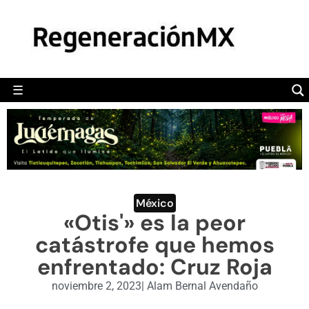
MÉXICO
POLÍTICA
MUNDO
☰
RegeneraciónMX
Sitio de noticias libre e independiente
CAMALEÓN
OPINIÓN
DEPORTES
ENGLISH SECTION
México
«Otis'» es la peor
VIDEOS
catástrofe que hemos
enfrentado: Cruz Roja
noviembre 2, 2023
|
Alam Bernal Avendaño