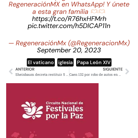
RegeneraciónMX en WhatsApp! Y únete
a esta gran familia
https://t.co/R76hxHFMrh
pic.twitter.com/h5DlCAP11n
— RegeneraciónMx (@RegeneracionMx)
September 20, 2023
El vaticano
,
iglesia
,
Papa León XIV
ANTERIOR
SIGUIENTE
Sheinbaum decreta restituir 5 mil 956 hectáreas a pueblo Wixárika
Caen 132 por robo de autos en Edomex-CDMX, mega Operativo Fortaleza