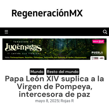
MÉXICO
POLÍTICA
MUNDO
☰
RegeneraciónMX
Sitio de noticias libre e independiente
CAMALEÓN
OPINIÓN
DEPORTES
ENGLISH SECTION
Mundo
,
Resto del mundo
Papa León XIV suplica a la
VIDEOS
Virgen de Pompeya,
intercesora de paz
mayo 8, 2025
|
Rojas R