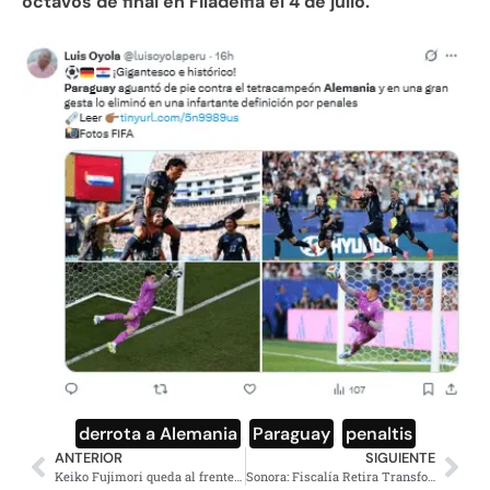
octavos de final en Filadelfia el 4 de julio.
derrota a Alemania
,
Paraguay
,
penaltis
ANTERIOR
SIGUIENTE
Keiko Fujimori queda al frente de la carrera presidencial en Perú
Sonora: Fiscalía Retira Transformador tras Tragedia en Waldo’s