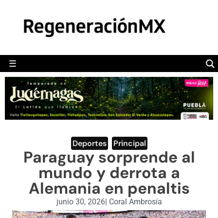
MÉXICO
POLÍTICA
MUNDO
☰
RegeneraciónMX
Sitio de noticias libre e independiente
CAMALEÓN
OPINIÓN
DEPORTES
ENGLISH SECTION
Deportes
,
Principal
Paraguay sorprende al
VIDEOS
mundo y derrota a
Alemania en penaltis
junio 30, 2026
|
Coral Ambrosía