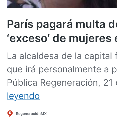
París pagará multa d
‘exceso’ de mujeres 
La alcaldesa de la capital
que irá personalmente a p
Pública Regeneración, 21
París
leyendo
pagará
multa
de
RegeneraciónMX
90