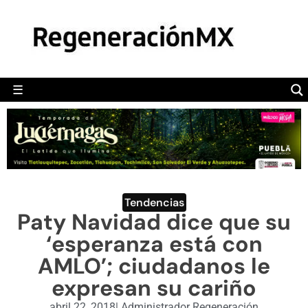
MÉXICO
POLÍTICA
MUNDO
☰
RegeneraciónMX
Sitio de noticias libre e independiente
CAMALEÓN
OPINIÓN
DEPORTES
ENGLISH SECTION
Tendencias
Paty Navidad dice que su
VIDEOS
‘esperanza está con
AMLO’; ciudadanos le
expresan su cariño
abril 22, 2018
|
Administrador Regeneración