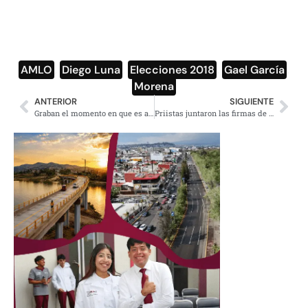
AMLO
,
Diego Luna
,
Elecciones 2018
,
Gael García
,
Morena
ANTERIOR
SIGUIENTE
Graban el momento en que es asesinado periodista en Nicaragua
Priistas juntaron las firmas de ‘El Bronco’