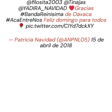
@filosita2003
@Tinajas
@YADIRA_NAVIDAD
Gracias
#BandaReinisima
de Oaxaca
#AcaEntreNos
Feliz domingo para todos
pic.twitter.com/ClYd7dckXY
— Patricia Navidad (@ANPNL05)
15 de
abril de 2018