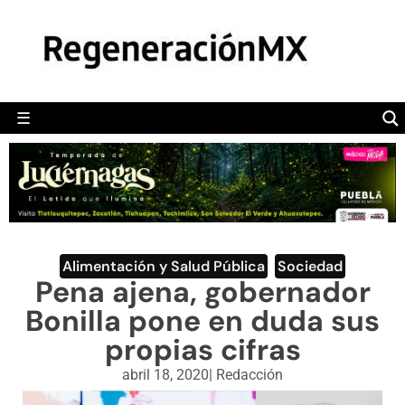
MÉXICO
POLÍTICA
MUNDO
☰
RegeneraciónMX
Sitio de noticias libre e independiente
CAMALEÓN
OPINIÓN
DEPORTES
ENGLISH SECTION
Alimentación y Salud Pública
,
Sociedad
Pena ajena, gobernador
VIDEOS
Bonilla pone en duda sus
propias cifras
abril 18, 2020
|
Redacción