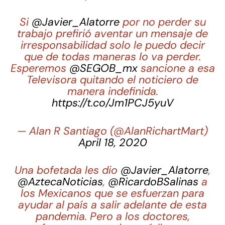
Si
@Javier_Alatorre
por no perder su
trabajo prefirió aventar un mensaje de
irresponsabilidad solo le puedo decir
que de todas maneras lo va perder.
Esperemos
@SEGOB_mx
sancione a esa
Televisora quitando el noticiero de
manera indefinida.
https://t.co/Jm1PCJ5yuV
— Alan R Santiago (@AlanRichartMart)
April 18, 2020
Una bofetada les dio
@Javier_Alatorre
,
@AztecaNoticias
,
@RicardoBSalinas
a
los Mexicanos que se esfuerzan para
ayudar al país a salir adelante de esta
pandemia. Pero a los doctores,