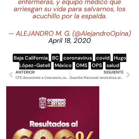
enfermeras, y equipo médico que
arriesgan su vida para salvarnos, los
acuchillo por la espalda.
— ALEJANDRO M. G. (@AlejandroOpina)
April 18, 2020
Baja California
,
BC
,
coronavirus
,
covid
,
Hugo
López-Gatell
,
México
,
OMS
,
OPS
,
salud
ANTERIOR
SIGUIENTE
CFE desmiente a Concamin, incluso baja tarifa industrial
Guardia Nacional neutraliza ataque cibernético de impacto internacional