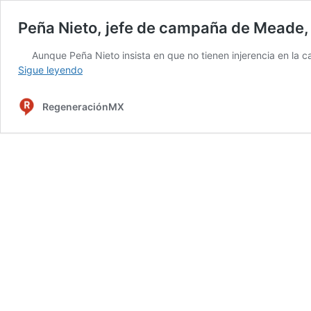
Peña Nieto, jefe de campaña de Meade, d
Aunque Peña Nieto insista en que no tienen injerencia en la
Peña
Sigue leyendo
Nieto,
jefe
RegeneraciónMX
de
campaña
de
Meade,
decidió
al
sustituir
a
Ochoa
Reza