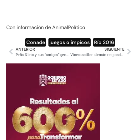
Con información de AnimalPolítico
Conade
,
juegos olímpicos
,
Río 2016
ANTERIOR
SIGUIENTE
Peña Nieto y sus “amigos” generosos
Vicecanciller alemán responde con señal obscena a neonazis (video)