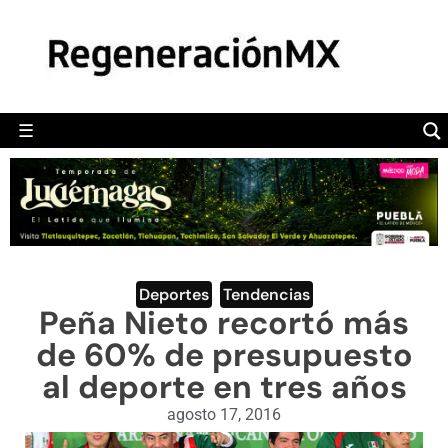
MÉXICO
POLÍTICA
MUNDO
☰
RegeneraciónMX
Sitio de noticias libre e independiente
CAMALEÓN
OPINIÓN
DEPORTES
ENGLISH SECTION
Deportes
,
Tendencias
Peña Nieto recortó más
VIDEOS
de 60% de presupuesto
al deporte en tres años
agosto 17, 2016