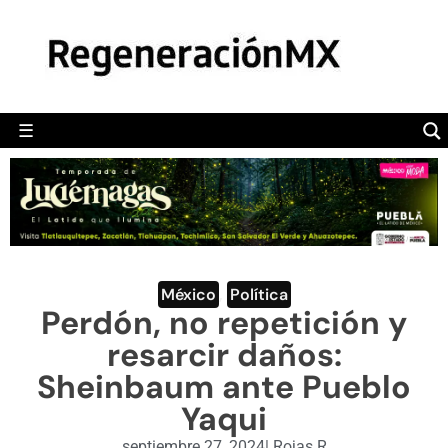
MÉXICO
POLÍTICA
MUNDO
☰
RegeneraciónMX
Sitio de noticias libre e independiente
CAMALEÓN
OPINIÓN
DEPORTES
ENGLISH SECTION
México
,
Política
Perdón, no repetición y
VIDEOS
resarcir daños:
Sheinbaum ante Pueblo
Yaqui
septiembre 27, 2024
|
Rojas R