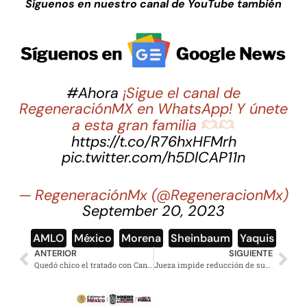
Síguenos en nuestro canal de YouTube también
#Ahora
¡Sigue el canal de
RegeneraciónMX en WhatsApp! Y únete
a esta gran familia
https://t.co/R76hxHFMrh
pic.twitter.com/h5DlCAP11n
— RegeneraciónMx (@RegeneracionMx)
September 20, 2023
AMLO
,
México
,
Morena
,
Sheinbaum
,
Yaquis
ANTERIOR
SIGUIENTE
Quedó chico el tratado con Canadá y EE.UU, agrandar T-MEC dice Ebrard
Jueza impide reducción de sueldos y fideicomisos a integrantes del Poder Judicial