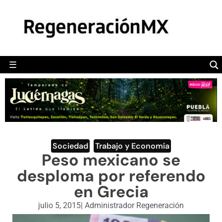
MÉXICO
POLÍTICA
MUNDO
☰
RegeneraciónMX
Sitio de noticias libre e independiente
CAMALEÓN
OPINIÓN
DEPORTES
ENGLISH SECTION
Sociedad
,
Trabajo y Economía
Peso mexicano se
VIDEOS
desploma por referendo
en Grecia
julio 5, 2015
|
Administrador Regeneración