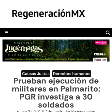
MÉXICO
POLÍTICA
MUNDO
☰
RegeneraciónMX
Sitio de noticias libre e independiente
CAMALEÓN
OPINIÓN
DEPORTES
ENGLISH SECTION
Causas Justas
,
Derechos humanos
Prueban ejecución de
VIDEOS
militares en Palmarito;
PGR investiga a 30
soldados
mayo 25, 2017
|
Administrador Regeneración