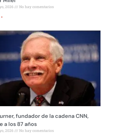
r Milei
yo, 2026
No hay comentarios
 »
urner, fundador de la cadena CNN,
 a los 87 años
yo, 2026
No hay comentarios