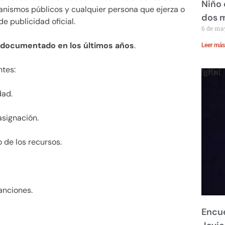
Niño 
rganismos públicos y cualquier persona que ejerza o
dos 
e publicidad oficial.
6 de ma
n documentado en los últimos años
.
Leer más
ntes:
dad.
asignación.
o de los recursos.
anciones.
Encue