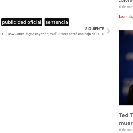
Javie
6 de ma
Leer más
,
publicidad oficial
,
sentencia
SIGUIENTE
Con ‘El Son de la Negra’ jóvenes mariachis reciben a AMLO en Durango (video)
Dow Jones sigue cayendo; Wall Street cerró con baja del 4.1%
Ted T
muere
6 de ma