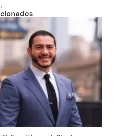
 »
acionados