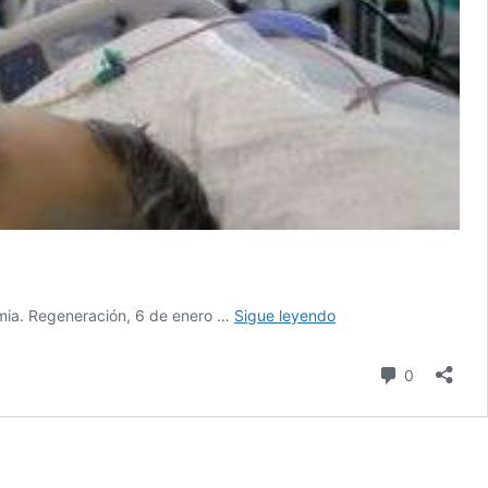
Poco
emia. Regeneración, 6 de enero …
Sigue leyendo
probable
retornar
comentari
0
a
semáforo
naranja
el
10