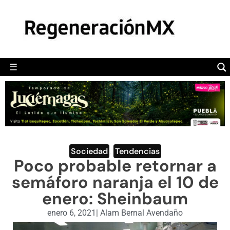
MÉXICO
POLÍTICA
MUNDO
☰
RegeneraciónMX
Sitio de noticias libre e independiente
CAMALEÓN
OPINIÓN
DEPORTES
ENGLISH SECTION
Sociedad
,
Tendencias
Poco probable retornar a
VIDEOS
semáforo naranja el 10 de
enero: Sheinbaum
enero 6, 2021
|
Alam Bernal Avendaño