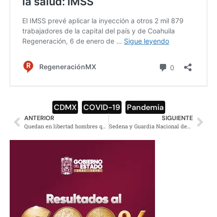
CDMX
,
COVID-19
,
Pandemia
ANTERIOR
SIGUIENTE
Quedan en libertad hombres que mutilaron esculturas del monumento a Cuauhtémoc
Sedena y Guardia Nacional desmantelan ‘narcolaboratorio’ en Guerrero