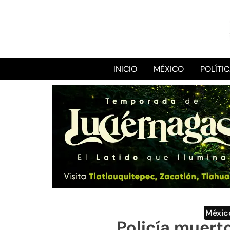
INICIO
MÉXICO
POLÍTI
Méxic
Policía muerto