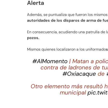
Alerta
Además, se puntualiza que fueron los mismo
autoridades de los disparos de arma de fu
En consecuencia, acudiendo una patrulla de l
pozos.
Mismos quienes localizaron a los uniformado
s
#AlMomento
| Matan a poli
contra de ladrones de t
#Oxiacaque
de
Otro elemento más resultó he
municipal
pic.tw
— JTNoticias.com (@jes