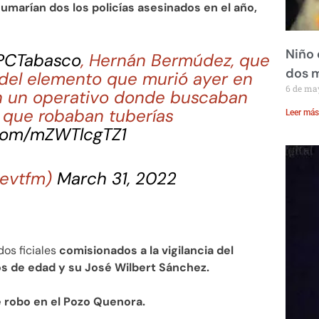
umarían dos los policías asesinados en el año,
Niño 
CTabasco
, Hernán Bermúdez, que
dos 
 del elemento que murió ayer en
6 de ma
 un operativo donde buscaban
 que robaban tuberías
Leer más
.com/mZWTlcgTZ1
xevtfm)
March 31, 2022
dos ficiales
comisionados a la vigilancia del
s de edad y su José Wilbert Sánchez.
 robo en el Pozo Quenora.