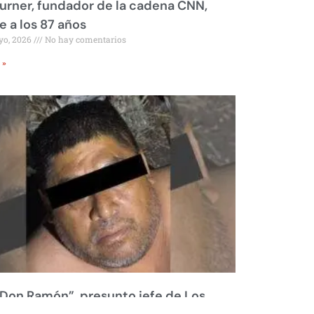
urner, fundador de la cadena CNN,
 a los 87 años
yo, 2026
No hay comentarios
 »
Don Ramón”, presunto jefe de Los