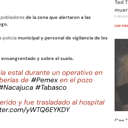
Ted T
muere
6 de ma
s pobladores
de la zona que alertaron a las
ego.
Leer más
a policía
municipal y personal de vigilancia de los
 ensangrentado y sobre el suelo.
cía estal durante un operativo en
uberías de
#Pemex
en el pozo
#Nacajuca
#Tabasco
rido y fue trasladado al hospital
itter.com/yWTQ6EYKDY
Cae “
ustorresnoti)
March 31, 2022