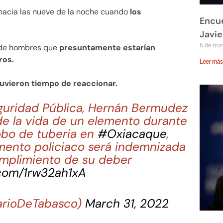
hacia las nueve de la noche cuando
los
Encue
Javie
6 de ma
 de hombres que
presuntamente estarían
ros.
Leer más
tuvieron tiempo de reaccionar.
eguridad Pública, Hernán Bermudez
e la vida de un elemento durante
obo de tuberia en
#Oxiacaque
,
emento policiaco será indemnizada
mplimiento de su deber
.com/1rw32ah1xA
arioDeTabasco)
March 31, 2022