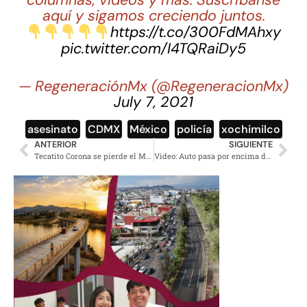
columnas, videos y más. Suscríbanse
aquí y sigamos creciendo juntos.
https://t.co/300FdMAhxy
pic.twitter.com/I4TQRaiDy5
— RegeneraciónMx (@RegeneracionMx)
July 7, 2021
asesinato
,
CDMX
,
México
,
policía
,
xochimilco
ANTERIOR
SIGUIENTE
Tecatito Corona se pierde el Mundial de Qatar por lesión
Video: Auto pasa por encima de un niño de 3 años en Iztapalapa y sobrevive