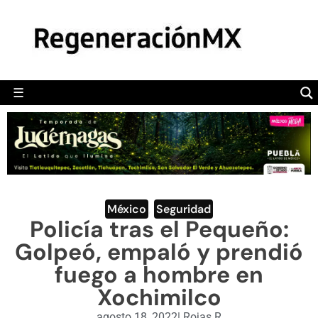
MÉXICO
POLÍTICA
MUNDO
☰
RegeneraciónMX
Sitio de noticias libre e independiente
CAMALEÓN
OPINIÓN
DEPORTES
ENGLISH SECTION
México
,
Seguridad
Policía tras el Pequeño:
VIDEOS
Golpeó, empaló y prendió
fuego a hombre en
Xochimilco
agosto 18, 2022
|
Rojas R