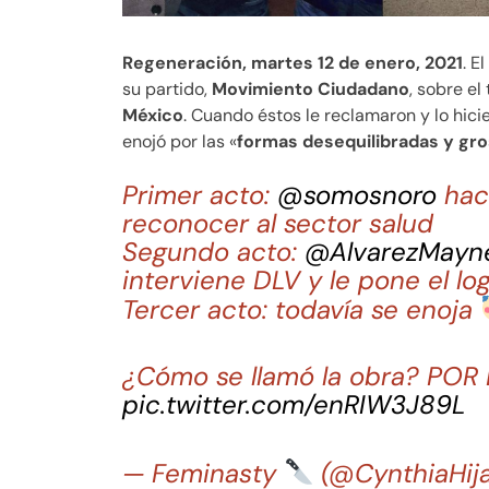
Regeneración, martes 12 de enero, 2021
. E
su partido,
Movimiento Ciudadano
, sobre el
México
. Cuando éstos le reclamaron y lo hici
enojó por las «
formas desequilibradas y gr
Primer acto:
@somosnoro
hace
reconocer al sector salud
Segundo acto:
@AlvarezMayn
interviene DLV y le pone el 
Tercer acto: todavía se enoja
¿Cómo se llamó la obra? POR
pic.twitter.com/enRIW3J89L
— Feminasty
(@CynthiaHij