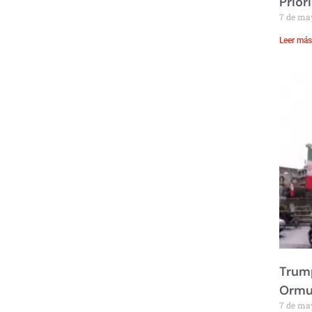
Prior
7 de ma
Leer más
Trump
Ormu
7 de ma