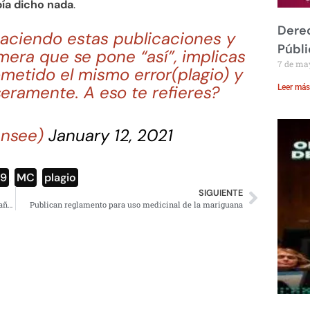
ía dicho nada
.
Derec
haciendo estas publicaciones y
Públi
mera que se pone “así”, implicas
7 de ma
metido el mismo error(plagio) y
eramente. A eso te refieres?
Leer más
ensee)
January 12, 2021
19
,
MC
,
plagio
SIGUIENTE
Sheinbaum critica al INE y defiende la difusión de las mañaneras
Publican reglamento para uso medicinal de la mariguana