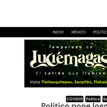
INICIO
MÉXICO
POLÍTI
COVID19
,
Política
,
S
Político pone log