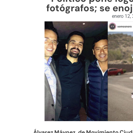
fotógrafos; se eno
enero 12,
Álvarez Máynez, de Movimiento Ciuda