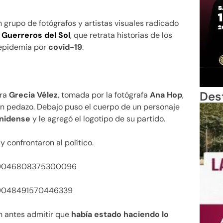
n grupo de fotógrafos y artistas visuales radicado
n
Guerreros del Sol
, que retrata historias de los
 epidemia por
covid-19
.
Des
ora
Grecia Vélez
, tomada por la fotógrafa
Ana Hop
,
 un pedazo. Debajo puso el cuerpo de un personaje
unidense
y le agregó el logotipo de su partido.
y confrontaron al político.
1349046808375300096
349048491570446339
in antes admitir que
había estado haciendo lo