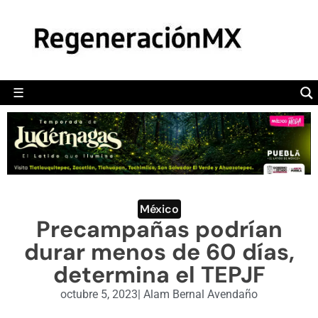
MÉXICO
POLÍTICA
MUNDO
☰
RegeneraciónMX
Sitio de noticias libre e independiente
CAMALEÓN
OPINIÓN
DEPORTES
ENGLISH SECTION
México
Precampañas podrían
VIDEOS
durar menos de 60 días,
determina el TEPJF
octubre 5, 2023
|
Alam Bernal Avendaño