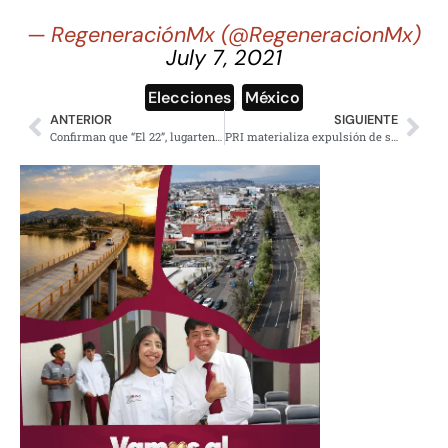
— RegeneraciónMx (@RegeneracionMx)
July 7, 2021
Elecciones
,
México
ANTERIOR
SIGUIENTE
Confirman que “El 22”, lugarteniente del Cártel de Sinaloa murió en ataque en Clínica de Culiacán
PRI materializa expulsión de senadores, exgobernadores y diputado