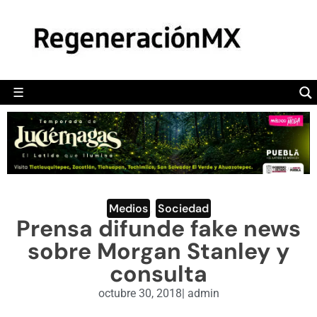
MÉXICO
POLÍTICA
MUNDO
☰
RegeneraciónMX
Sitio de noticias libre e independiente
CAMALEÓN
OPINIÓN
DEPORTES
ENGLISH SECTION
Medios
,
Sociedad
Prensa difunde fake news
VIDEOS
sobre Morgan Stanley y
consulta
octubre 30, 2018
|
admin