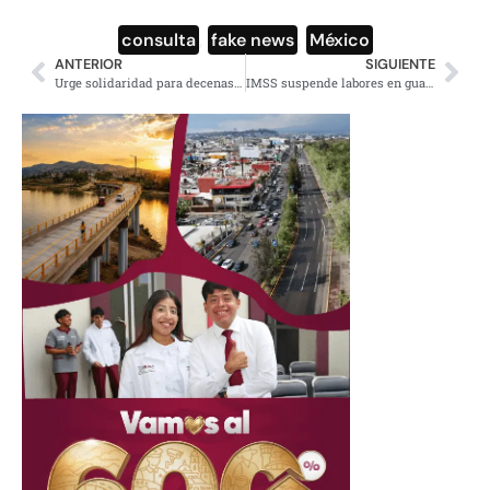
consulta
,
fake news
,
México
ANTERIOR
SIGUIENTE
Urge solidaridad para decenas de miles en Nayarit
IMSS suspende labores en guarderías de la CDMX y Edomex por corte de agua