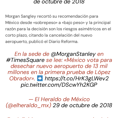
de octubre de 2018
Morgan Sangley recortó su recomendación para
México desde «sobrepeso» a «bajo peso» y la principal
razón para la decisión son los riesgos asimétricos en el
corto plazo, citando la cancelación del nuevo
aeropuerto, publicó el Diario Reforma.
En la sede de
@MorganStanley
en
#TimesSquare
se lee: «México vota para
desechar nuevo aeropuerto de 13 mil
millones en la primera prueba de López
Obrador».
https://t.co/HrK3gLWev2
pic.twitter.com/DScwYh2KGP
— El Heraldo de México
(@elheraldo_mx)
29 de octubre de 2018