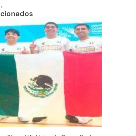
 »
acionados