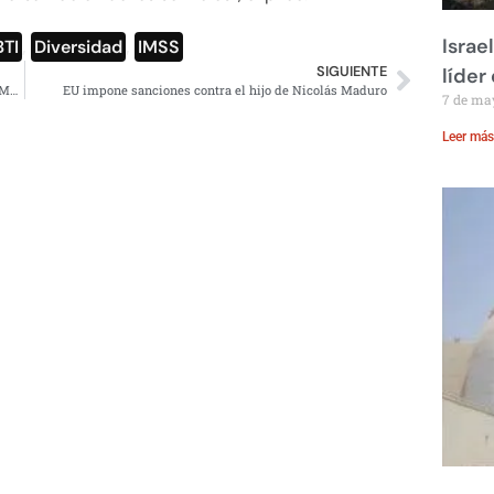
Israe
TI
,
Diversidad
,
IMSS
SIGUIENTE
líder
#Pride2019: Mil 329 parejas del mismo sexo afiliadas al IMSS
EU impone sanciones contra el hijo de Nicolás Maduro
7 de ma
Leer más