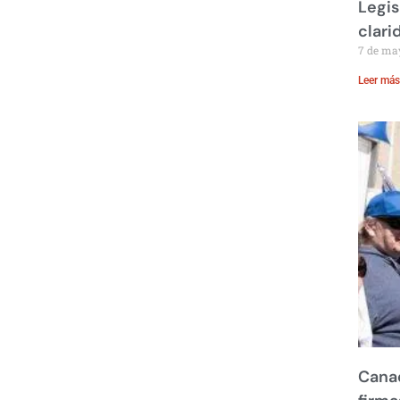
Legis
clari
7 de ma
Leer más
Canad