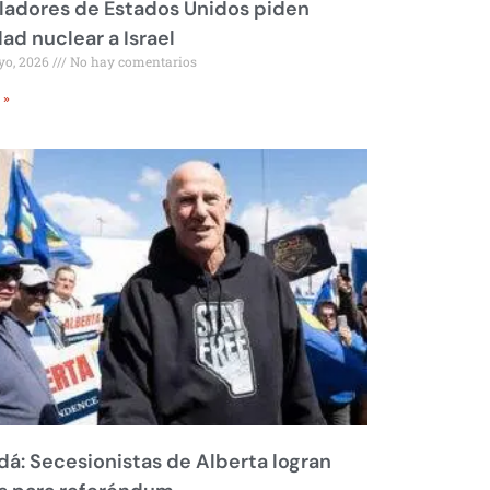
ladores de Estados Unidos piden
dad nuclear a Israel
yo, 2026
No hay comentarios
 »
á: Secesionistas de Alberta logran