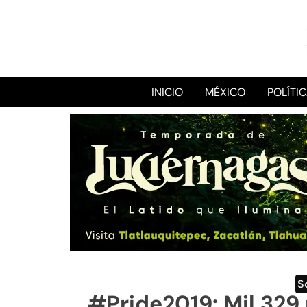
INICIO
MÉXICO
POLÍTI
S
#Pride2019: Mil 329