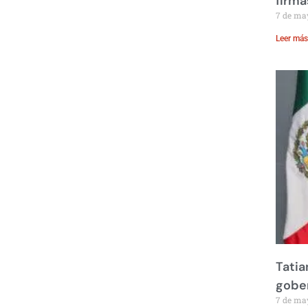
firma
7 de ma
Leer más
Tatia
gobe
7 de ma