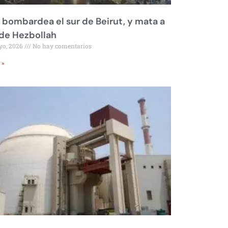
l bombardea el sur de Beirut, y mata a
 de Hezbollah
yo, 2026
No hay comentarios
 »