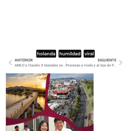
holanda
,
humildad
,
viral
ANTERIOR
SIGUIENTE
AMLO y Claudio X González se abrazaron y hablaron de béisbol
Procesan a viuda y al hijo de Pablo Escobar Gaviria por lavado de dinero