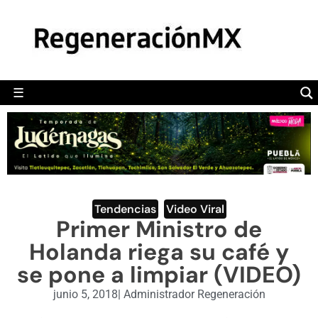
MÉXICO
POLÍTICA
MUNDO
☰
RegeneraciónMX
Sitio de noticias libre e independiente
CAMALEÓN
OPINIÓN
DEPORTES
ENGLISH SECTION
Tendencias
,
Video Viral
Primer Ministro de
VIDEOS
Holanda riega su café y
se pone a limpiar (VIDEO)
junio 5, 2018
|
Administrador Regeneración