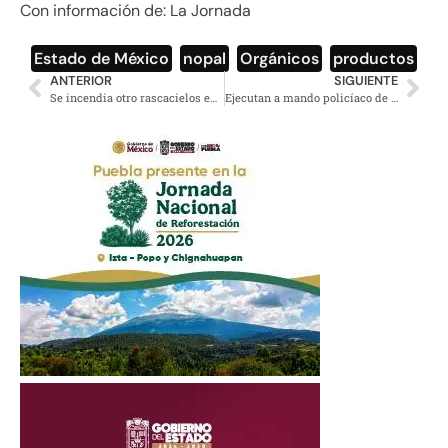
Con información de: La Jornada
Estado de México
,
nopal
,
Orgánicos
,
productos
ANTERIOR
SIGUIENTE
Se incendia otro rascacielos en Dubai
Ejecutan a mando policíaco de Nochistlán de Mejía