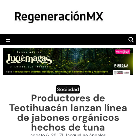
MÉXICO
POLÍTICA
MUNDO
☰
RegeneraciónMX
Sitio de noticias libre e independiente
CAMALEÓN
OPINIÓN
DEPORTES
ENGLISH SECTION
Sociedad
Productores de
VIDEOS
Teotihuacán lanzan línea
de jabones orgánicos
hechos de tuna
agosto 6, 2017
|
Jacqueline Angeles