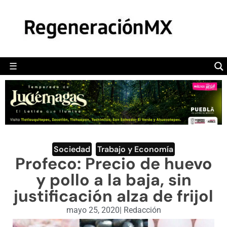
MÉXICO
POLÍTICA
MUNDO
☰
RegeneraciónMX
Sitio de noticias libre e independiente
CAMALEÓN
OPINIÓN
DEPORTES
ENGLISH SECTION
Sociedad
,
Trabajo y Economía
Profeco: Precio de huevo
VIDEOS
y pollo a la baja, sin
justificación alza de frijol
mayo 25, 2020
|
Redacción