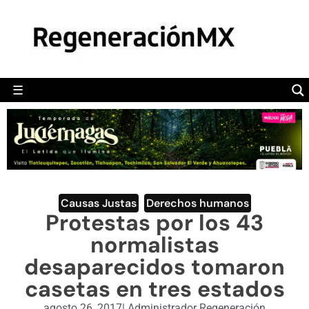
MÉXICO
POLÍTICA
MUNDO
☰
RegeneraciónMX
Sitio de noticias libre e independiente
CAMALEÓN
OPINIÓN
DEPORTES
ENGLISH SECTION
Causas Justas
,
Derechos humanos
Protestas por los 43
VIDEOS
normalistas
desaparecidos tomaron
casetas en tres estados
agosto 26, 2017
|
Administrador Regeneración