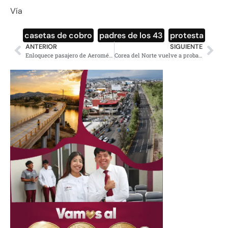
Vía
casetas de cobro
,
padres de los 43
,
protesta
ANTERIOR
SIGUIENTE
Enloquece pasajero de Aeroméxico, ataca y muerde a empleados (Video)
Corea del Norte vuelve a probar misiles en Mar de Japón